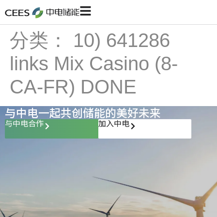
分类：
10) 641286
links Mix Casino (8-
CA-FR) DONE
与中电一起共创储能的美好未来
与中电合作
加入中电