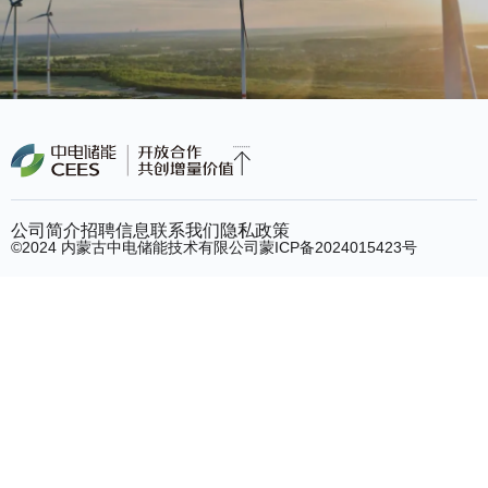
公司简介
招聘信息
联系我们
隐私政策
©2024 内蒙古中电储能技术有限公司
蒙ICP备2024015423号