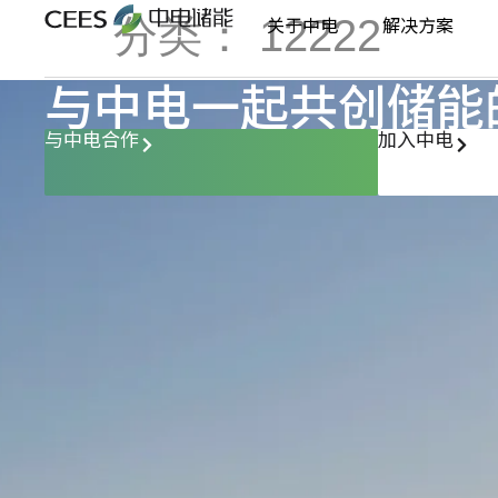
分类：
12222
关于中电
解决方案
与中电一起共创储能
与中电合作
加入中电