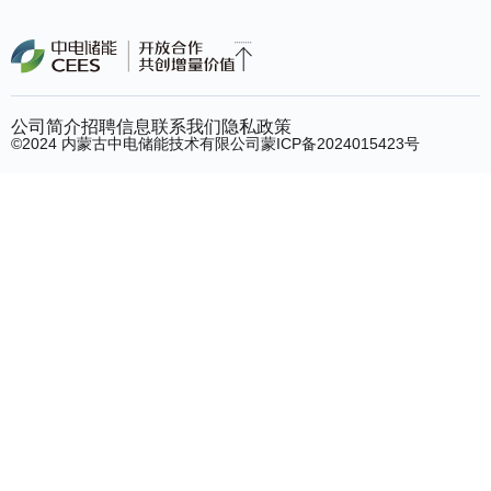
公司简介
招聘信息
联系我们
隐私政策
©2024 内蒙古中电储能技术有限公司
蒙ICP备2024015423号