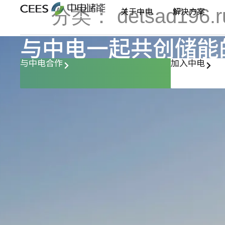
分类：
detsad196.r
关于中电
解决方案
与中电一起共创储能
与中电合作
加入中电