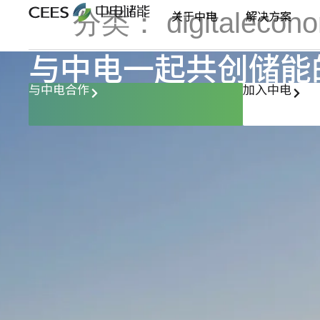
分类：
digitalecon
关于中电
解决方案
与中电一起共创储能
与中电合作
加入中电