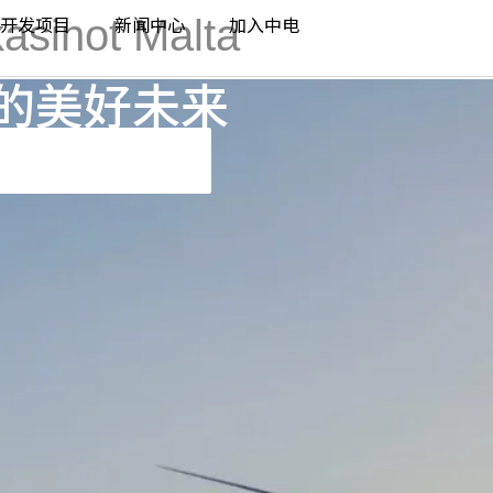
kasinot Malta
开发项目
新闻中心
加入中电
的美好未来