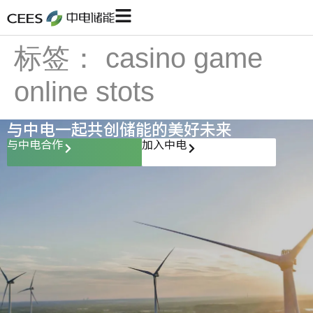
标签：
casino game
online stots
与中电一起共创储能的美好未来
与中电合作
加入中电