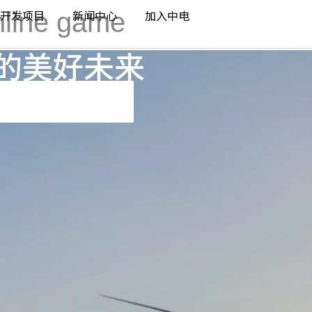
nline game
开发项目
新闻中心
加入中电
的美好未来