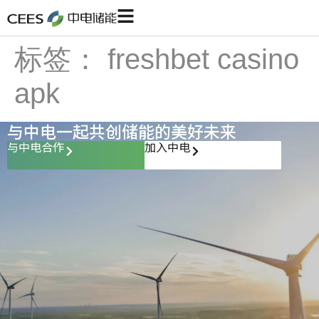
标签：
freshbet casino
apk
与中电一起共创储能的美好未来
与中电合作
加入中电