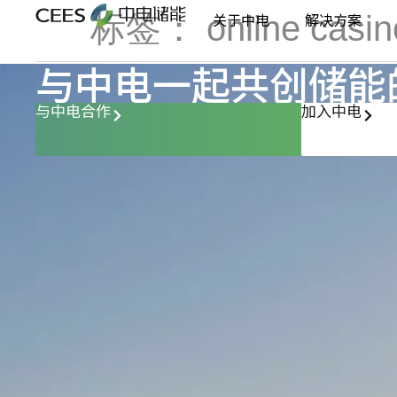
标签：
online casi
关于中电
解决方案
与中电一起共创储能
与中电合作
加入中电