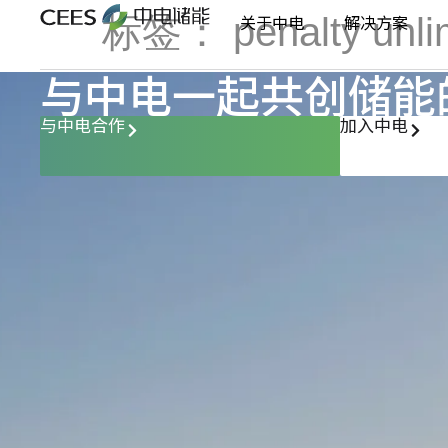
标签：
penalty unli
关于中电
解决方案
与中电一起共创储能
与中电合作
加入中电